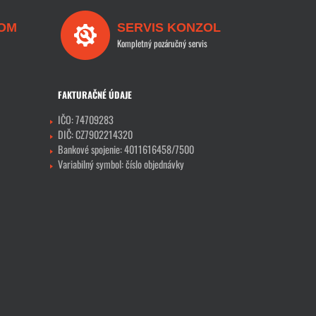
OM
SERVIS KONZOL
Kompletný pozáručný servis
FAKTURAČNÉ ÚDAJE
IČO: 74709283
DIČ: CZ7902214320
Bankové spojenie: 4011616458/7500
Variabilný symbol: číslo objednávky