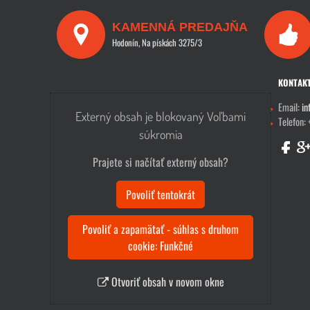
KAMENNÁ PREDAJŇA
Hodonín, Na pískách 3275/3
KONTAK
Email:
in
Externý obsah je blokovaný Voľbami
Telefon:
súkromia
Prajete si načítať externý obsah?
Povoliť tentokrát
Povoliť a zapamätať - súhlas s druhom
cookie: Funkčné
Otvoriť obsah v novom okne