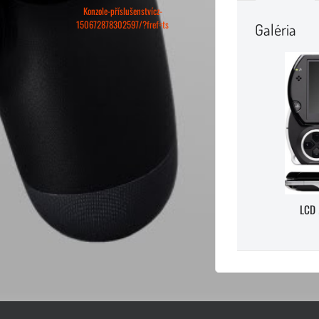
Konzole-příslušenstvícz-
150672878302597/?fref=ts
Galéria
LCD