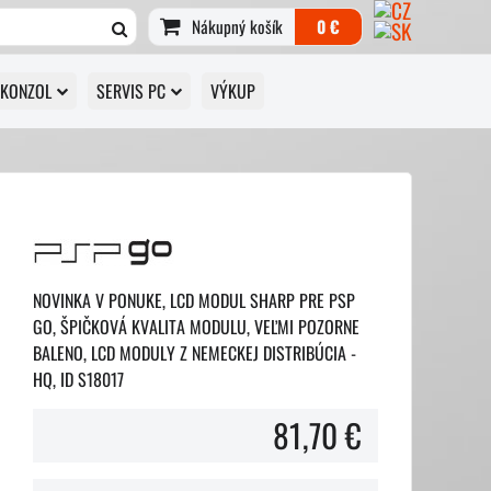
Nákupný košík
0 €
 KONZOL
SERVIS PC
VÝKUP
NOVINKA V PONUKE, LCD MODUL SHARP PRE PSP
GO, ŠPIČKOVÁ KVALITA MODULU, VEĽMI POZORNE
BALENO, LCD MODULY Z NEMECKEJ DISTRIBÚCIA -
HQ, ID S18017
81,70 €