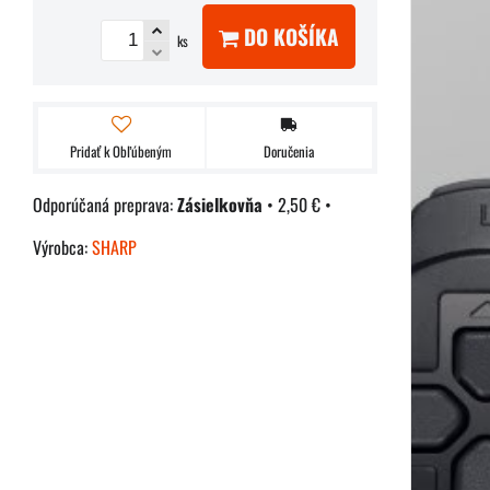
DO KOŠÍKA
ks
Pridať k Obľúbeným
Doručenia
Zásielkovňa
•
2,50 €
•
Výrobca:
SHARP