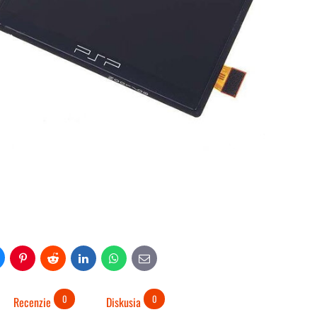
uesky
Pinterest
Reddit
LinkedIn
WhatsApp
E-
mail
0
0
Recenzie
Diskusia