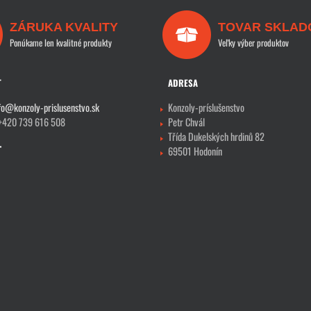
ZÁRUKA KVALITY
TOVAR SKLAD
Ponúkame len kvalitné produkty
Veľky výber produktov
T
ADRESA
fo@konzoly-prislusenstvo.sk
Konzoly-príslušenstvo
 +420 739 616 508
Petr Chvál
Třída Dukelských hrdinů 82
69501 Hodonín