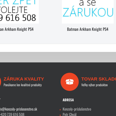
an Arkham Knight PS4
Batman Arkham Knight PS4
ZÁRUKA KVALITY
TOVAR SKLAD
Ponúkame len kvalitné produkty
Veľky výber produktov
T
ADRESA
fo@konzoly-prislusenstvo.sk
Konzoly-príslušenstvo
 +420 739 616 508
Petr Chvál