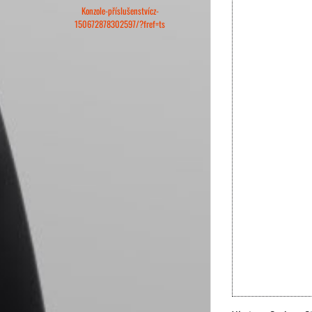
Konzole-příslušenstvícz-
150672878302597/?fref=ts