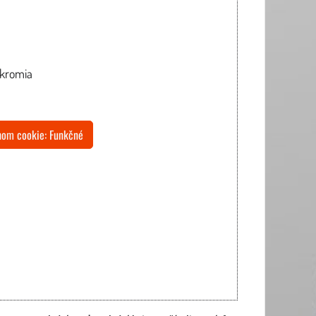
úkromia
uhom cookie: Funkčné