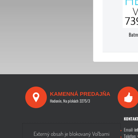
Batm
KAMENNÁ PREDAJŇA
Hodonín, Na pískách 3275/3
KONTAK
Email:
in
Externý obsah je blokovaný Voľbami
Telefon: