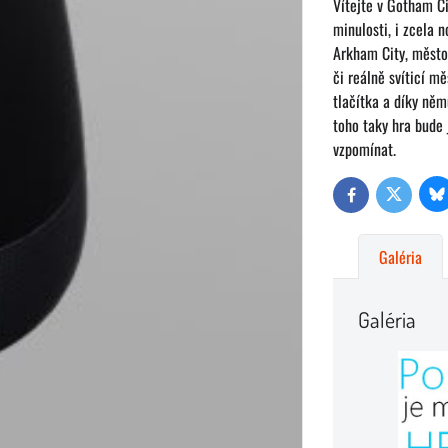
Vítejte v Gotham Ci
minulosti, i zcela 
Arkham City, město 
či reálně svíticí m
tlačítka a díky ně
toho taky hra bude 
vzpomínat.
Bl
Twitter
Facebook
Galéria
Galéria