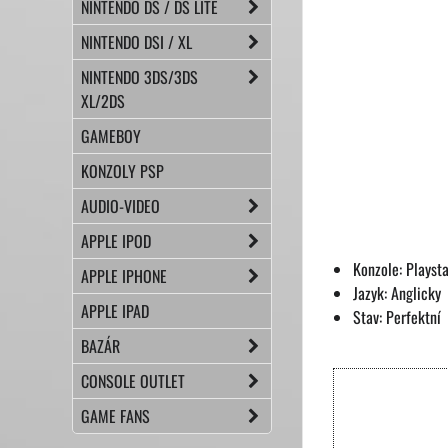
NINTENDO DS / DS LITE
NINTENDO DSI / XL
NINTENDO 3DS/3DS
XL/2DS
GAMEBOY
KONZOLY PSP
AUDIO-VIDEO
APPLE IPOD
Konzole: Playst
APPLE IPHONE
Jazyk: Anglicky
APPLE IPAD
Stav: Perfektní
BAZÁR
CONSOLE OUTLET
GAME FANS