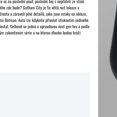
 se na poslední pouť, poslední boj s nepřáteli ze stínů
vého zde bude? Gotham City je 5x větší než lokace v
života a zároveň plné detailů, jako jsou mraky na obloze,
 má Batman. Auto lze kdykoliv přivolat stisknutím jediného
ostat. Celkově se jedná o opravdovou next gen hru a podle
čným zakončením série a na kterou dlouho budou hráči