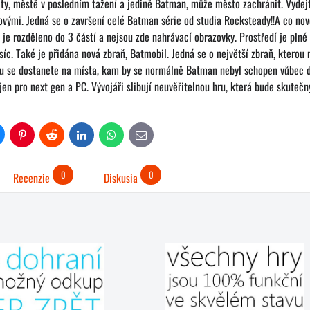
ty, městě v posledním tažení a jedině Batman, může město zachránit. Vydejte
novými. Jedná se o završení celé Batman série od studia Rocksteady!!A co no
je rozděleno do 3 částí a nejsou zde nahrávací obrazovky. Prostředí je plné 
ěsíc. Také je přidána nová zbraň, Batmobil. Jedná se o největší zbraň, kterou
mu se dostanete na místa, kam by se normálně Batman nebyl schopen vůbec d
jen pro next gen a PC. Vývojáři slibují neuvěřitelnou hru, která bude skute
uesky
Pinterest
Reddit
LinkedIn
WhatsApp
E-
mail
0
0
Recenzie
Diskusia