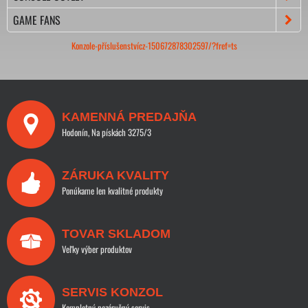
GAME FANS
Konzole-příslušenstvícz-150672878302597/?fref=ts
KAMENNÁ PREDAJŇA
Hodonín, Na pískách 3275/3
ZÁRUKA KVALITY
Ponúkame len kvalitné produkty
TOVAR SKLADOM
Veľky výber produktov
SERVIS KONZOL
Kompletný pozáručný servis