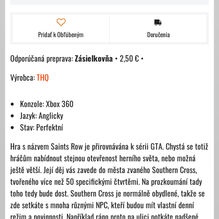
Pridať k Obľúbeným
Doručenia
Zásielkovňa
•
2,50 €
•
Výrobca:
THQ
Konzole: Xbox 360
Jazyk: Anglicky
Stav: Perfektní
Hra s názvem Saints Row je přirovnávána k sérii GTA. Chystá se totiž
hráčům nabídnout stejnou otevřenost herního světa, nebo možná
ještě větší. Její děj vás zavede do města zvaného Southern Cross,
tvořeného více než 50 specifickými čtvrtěmi. Na prozkoumání tady
toho tedy bude dost. Southern Cross je normálně obydlené, takže se
zde setkáte s mnoha různými NPC, kteří budou mít vlastní denní
režim a povinnosti. Například ráno proto na ulici potkáte nadšené