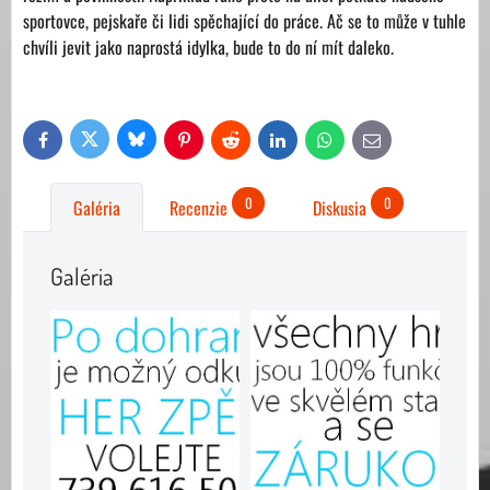
sportovce, pejskaře či lidi spěchající do práce. Ač se to může v tuhle
chvíli jevit jako naprostá idylka, bude to do ní mít daleko.
Bluesky
Twitter
Facebook
Pinterest
Reddit
LinkedIn
WhatsApp
E-
mail
0
0
Galéria
Recenzie
Diskusia
Galéria