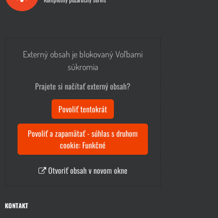
Externý obsah je blokovaný Voľbami
súkromia
Prajete si načítať externý obsah?
Povoliť tentokrát
Povoliť a zapamätať - súhlas s druhom
cookie: Funkčné
Otvoriť obsah v novom okne
KONTAKT