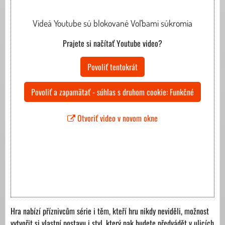
Videá Youtube sú blokované Voľbami súkromia
Prajete si načítať Youtube video?
Povoliť tentokrát
Povoliť a zapamätať - súhlas s druhom cookie: Funkčné
Otvoriť video v novom okne
Hra nabízí příznivcům série i těm, kteří hru nikdy neviděli, možnost
vytvořit si vlastní postavu i styl, který pak budete předvádět v ulicích