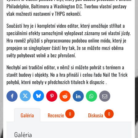
Philadelphie, Baltimoru a Washington D.C. Tvorbou vlastní postavy
však možnosti nastavení v THPG nekončí.
Součástí hry je i kompletní video editor, který umožňuje stříhat a
speciálními efekty samozřejmě vylepšovat záznamy své vlastní jízdy.
Hra rovněž přijíždí s přepracovanou podobou online módu, který je
propojen se singleplayer částí hry tak, že se můžete mezi oběma
světy pohybovat volně a bez přerušení.
Nechybí ani tradiční editor, v němž si můžete pohrát s terénem a
stavět budovy i objekty. No a hra přináší i celou řadu Nail the Trick
pohybů, které nebyly v předchozích titulech k dispozic .
Bluesky
Twitter
Facebook
Pinterest
Reddit
LinkedIn
WhatsApp
E-
mail
0
0
Galéria
Recenzie
Diskusia
Galéria