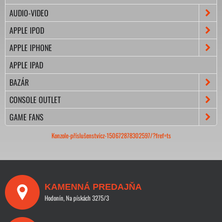
AUDIO-VIDEO
APPLE IPOD
APPLE IPHONE
APPLE IPAD
BAZÁR
CONSOLE OUTLET
GAME FANS
Konzole-příslušenstvícz-150672878302597/?fref=ts
KAMENNÁ PREDAJŇA
Hodonín, Na pískách 3275/3