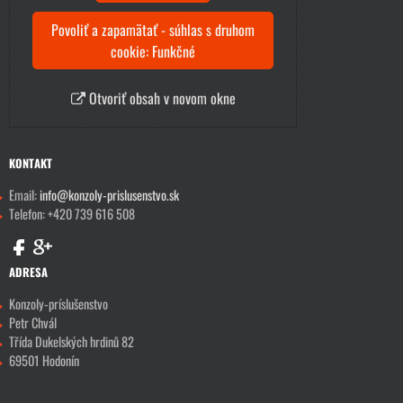
Povoliť a zapamätať - súhlas s druhom
cookie: Funkčné
Otvoriť obsah v novom okne
KONTAKT
Email:
info@konzoly-prislusenstvo.sk
Telefon: +420 739 616 508
ADRESA
Konzoly-príslušenstvo
Petr Chvál
Třída Dukelských hrdinů 82
69501 Hodonín