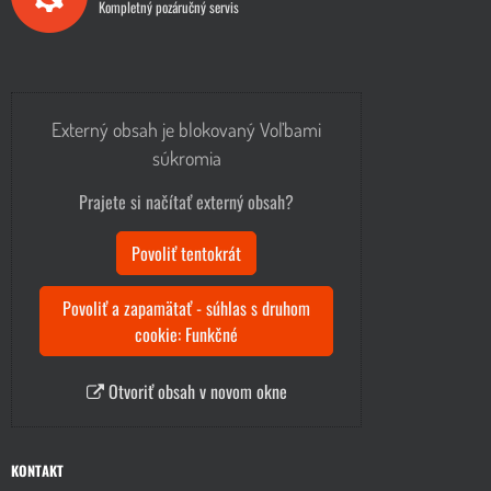
Kompletný pozáručný servis
Externý obsah je blokovaný Voľbami
súkromia
Prajete si načítať externý obsah?
Povoliť tentokrát
Povoliť a zapamätať - súhlas s druhom
cookie: Funkčné
Otvoriť obsah v novom okne
KONTAKT