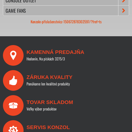
CONSOLE OUTLET
GAME FANS
Konzole-příslušenstvícz-150672878302597/?fref=ts
KAMENNÁ PREDAJŇA
Hodonín, Na pískách 3275/3
ZÁRUKA KVALITY
Ponúkame len kvalitné produkty
TOVAR SKLADOM
Veľky výber produktov
SERVIS KONZOL