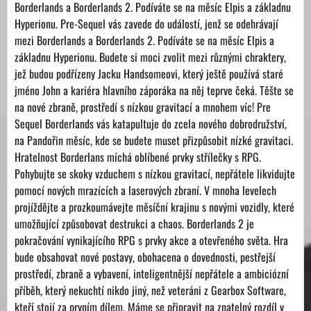
Borderlands a Borderlands 2. Podíváte se na měsíc Elpis a základnu
Hyperionu. Pre-Sequel vás zavede do událostí, jenž se odehrávají
mezi Borderlands a Borderlands 2. Podíváte se na měsíc Elpis a
základnu Hyperionu. Budete si moci zvolit mezi různými chraktery,
jež budou podřízeny Jacku Handsomeovi, který ještě používá staré
jméno John a kariéra hlavního záporáka na něj teprve čeká. Těšte se
na nové zbraně, prostředí s nízkou gravitací a mnohem víc! Pre
Sequel Borderlands vás katapultuje do zcela nového dobrodružství,
na Pandořin měsíc, kde se budete muset přizpůsobit nízké gravitaci.
Hratelnost Borderlans míchá oblíbené prvky střílečky s RPG.
Pohybujte se skoky vzduchem s nízkou gravitací, nepřátele likvidujte
pomocí nových mrazících a laserových zbraní. V mnoha levelech
projíždějte a prozkoumávejte měsíční krajinu s novými vozidly, které
umožňující způsobovat destrukci a chaos. Borderlands 2 je
pokračování vynikajícího RPG s prvky akce a otevřeného světa. Hra
bude obsahovat nové postavy, obohacena o dovednosti, pestřejší
prostředí, zbraně a vybavení, inteligentnější nepřátele a ambiciózní
příběh, který nekuchtí nikdo jiný, než veteráni z Gearbox Software,
kteří stojí za prvním dílem. Máme se připravit na znatelný rozdíl v