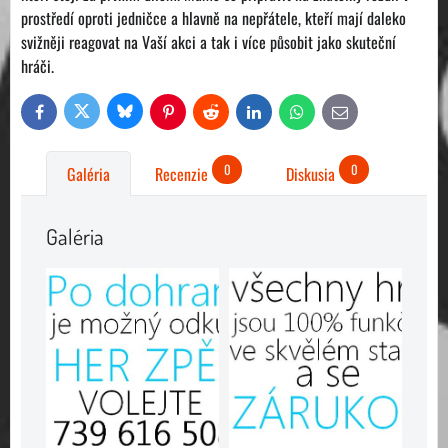
prostředí oproti jedničce a hlavně na nepřátele, kteří mají daleko
svižněji reagovat na Vaší akci a tak i více působit jako skuteční
hráči.
Bluesky
Twitter
Facebook
Pinterest
Reddit
LinkedIn
WhatsApp
E-
mail
0
0
Galéria
Recenzie
Diskusia
Galéria