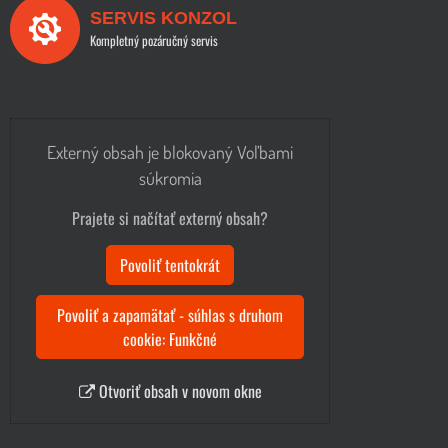
SERVIS KONZOL
Kompletný pozáručný servis
Externý obsah je blokovaný Voľbami
súkromia
Prajete si načítať externý obsah?
Povoliť tentokrát
Povoliť a zapamätať - súhlas s druhom
cookie: Funkčné
Otvoriť obsah v novom okne