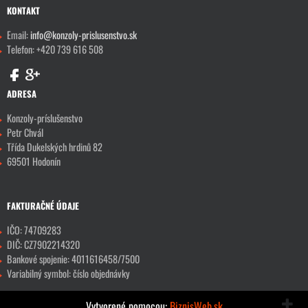
KONTAKT
Email:
info@konzoly-prislusenstvo.sk
Telefon: +420 739 616 508
ADRESA
Konzoly-príslušenstvo
Petr Chvál
Třída Dukelských hrdinů 82
69501 Hodonín
FAKTURAČNÉ ÚDAJE
IČO: 74709283
DIČ: CZ7902214320
Bankové spojenie: 4011616458/7500
Variabilný symbol: číslo objednávky
Vytvorené pomocou:
BiznisWeb.sk