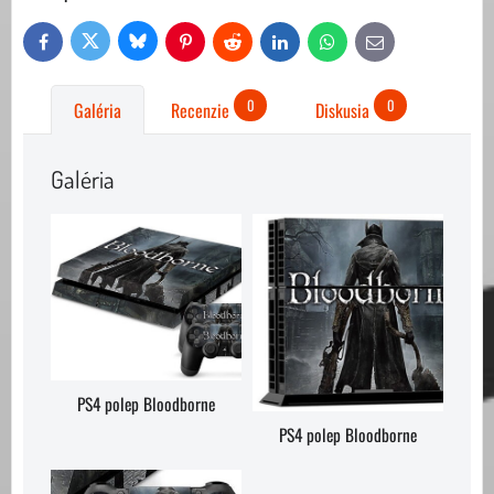
Bluesky
Twitter
Facebook
Pinterest
Reddit
LinkedIn
WhatsApp
E-
mail
0
0
Galéria
Recenzie
Diskusia
Galéria
PS4 polep Bloodborne
PS4 polep Bloodborne