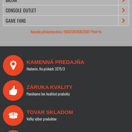
BAZÁR
CONSOLE OUTLET
GAME FANS
Konzole-příslušenstvícz-150672878302597/?fref=ts
KAMENNÁ PREDAJŇA
Hodonín, Na pískách 3275/3
ZÁRUKA KVALITY
Ponúkame len kvalitné produkty
TOVAR SKLADOM
Veľky výber produktov