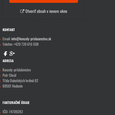
Otvoriť obsah v novom okne
KONTAKT
Email:
info@konzoly-prislusenstvo.sk
Telefon: +420 739 616 508
ADRESA
Konzoly-príslušenstvo
Petr Chvál
Třída Dukelských hrdinů 82
69501 Hodonín
FAKTURAČNÉ ÚDAJE
IČO: 74709283