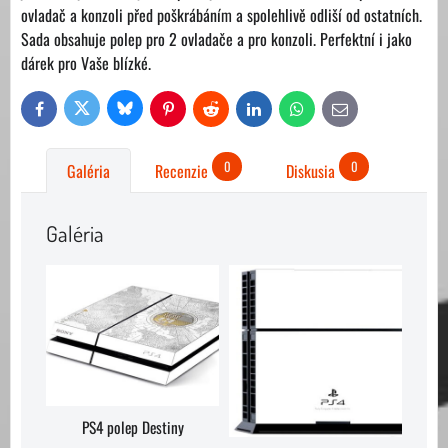
ovladač a konzoli před poškrábáním a spolehlivě odliší od ostatních.
Sada obsahuje polep pro 2 ovladače a pro konzoli. Perfektní i jako
dárek pro Vaše blízké.
Bluesky
Twitter
Facebook
Pinterest
Reddit
LinkedIn
WhatsApp
E-
mail
0
0
Galéria
Recenzie
Diskusia
Galéria
PS4 polep Destiny