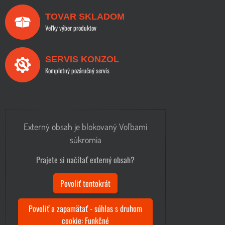
TOVAR SKLADOM
Veľky výber produktov
SERVIS KONZOL
Kompletný pozáručný servis
Externý obsah je blokovaný Voľbami
súkromia
Prajete si načítať externý obsah?
Povoliť tentokrát
Povoliť a zapamätať - súhlas s druhom
cookie: Funkčné