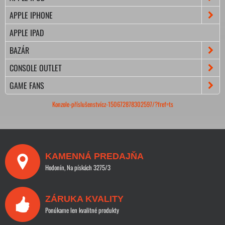
APPLE IPHONE
APPLE IPAD
BAZÁR
CONSOLE OUTLET
GAME FANS
Konzole-příslušenstvícz-150672878302597/?fref=ts
KAMENNÁ PREDAJŇA
Hodonín, Na pískách 3275/3
ZÁRUKA KVALITY
Ponúkame len kvalitné produkty