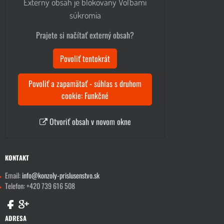
Externý obsah je blokovaný Voľbami
súkromia
Prajete si načítať externý obsah?
Povoliť tentokrát
Povoliť a zapamätať - súhlas s druhom
cookie: Funkčné
Otvoriť obsah v novom okne
KONTAKT
Email:
info@konzoly-prislusenstvo.sk
Telefon: +420 739 616 508
ADRESA