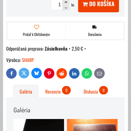
DO KOŠÍKA
ks
Pridať k Obľúbeným
Doručenia
Zásielkovňa
•
2,50 €
•
Výrobca:
SHARP
Bluesky
Twitter
Facebook
Pinterest
Reddit
LinkedIn
WhatsApp
E-
mail
0
0
Galéria
Recenzie
Diskusia
Galéria