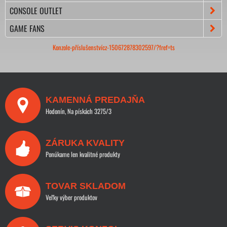
CONSOLE OUTLET
GAME FANS
Konzole-příslušenstvícz-150672878302597/?fref=ts
KAMENNÁ PREDAJŇA
Hodonín, Na pískách 3275/3
ZÁRUKA KVALITY
Ponúkame len kvalitné produkty
TOVAR SKLADOM
Veľky výber produktov