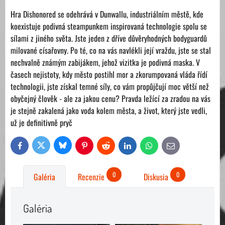
Hra Dishonored se odehrává v Dunwallu, industriálním městě, kde
koexistuje podivná steampunkem inspirovaná technologie spolu se
sílami z jiného světa. Jste jeden z dříve důvěryhodných bodyguardů
milované císařovny. Po té, co na vás navlékli její vraždu, jste se stal
nechvalně známým zabijákem, jehož vizitka je podivná maska. V
časech nejistoty, kdy město postihl mor a zkorumpovaná vláda řídí
technologii, jste získal temné síly, co vám propůjčují moc větší než
obyčejný člověk - ale za jakou cenu? Pravda ležící za zradou na vás
je stejně zakalená jako voda kolem města, a život, který jste vedli,
už je definitivně pryč
Bluesky
Twitter
Facebook
Pinterest
Reddit
LinkedIn
WhatsApp
E-
mail
0
0
Galéria
Recenzie
Diskusia
Galéria