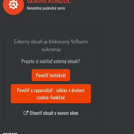
SERVIS KONZOL
Kompletný pozáručný servis
Externý obsah je blokovaný Voľbami
súkromia
Prajete si načítať externý obsah?
Povoliť tentokrát
Povoliť a zapamätať - súhlas s druhom
cookie: Funkčné
Otvoriť obsah v novom okne