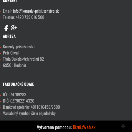
KONTAKT
Email:
info@konzoly-prislusenstvo.sk
Telefon: +420 739 616 508
ADRESA
Konzoly-príslušenstvo
Petr Chvál
Třída Dukelských hrdinů 82
69501 Hodonín
FAKTURAČNÉ ÚDAJE
IČO: 74709283
DIČ: CZ7902214320
Bankové spojenie: 4011616458/7500
Variabilný symbol: číslo objednávky
Vytvorené pomocou:
BiznisWeb.sk