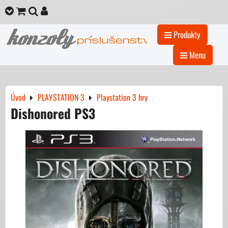
Produkty
Menu
Úvod
PLAYSTATION 3
Playstation 3 hry
Dishonored PS3