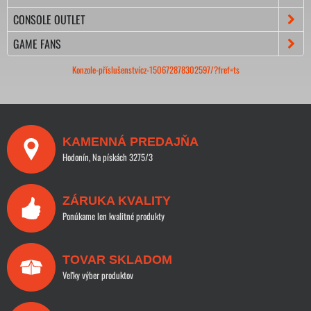
CONSOLE OUTLET
GAME FANS
Konzole-příslušenstvícz-150672878302597/?fref=ts
KAMENNÁ PREDAJŇA
Hodonín, Na pískách 3275/3
ZÁRUKA KVALITY
Ponúkame len kvalitné produkty
TOVAR SKLADOM
Veľky výber produktov