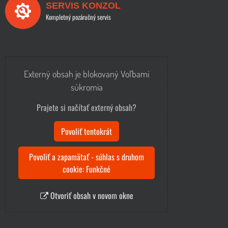
SERVIS KONZOL
Kompletný pozáručný servis
Externý obsah je blokovaný Voľbami
súkromia
Prajete si načítať externý obsah?
Povoliť tentokrát
Povoliť a zapamätať - súhlas s druhom
cookie: Funkčné
Otvoriť obsah v novom okne