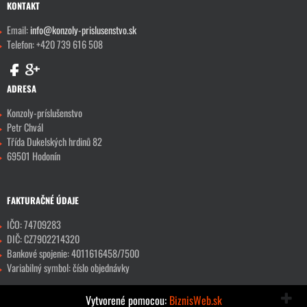
KONTAKT
Email:
info@konzoly-prislusenstvo.sk
Telefon: +420 739 616 508
ADRESA
Konzoly-príslušenstvo
Petr Chvál
Třída Dukelských hrdinů 82
69501 Hodonín
FAKTURAČNÉ ÚDAJE
IČO: 74709283
DIČ: CZ7902214320
Bankové spojenie: 4011616458/7500
Variabilný symbol: číslo objednávky
Vytvorené pomocou:
BiznisWeb.sk