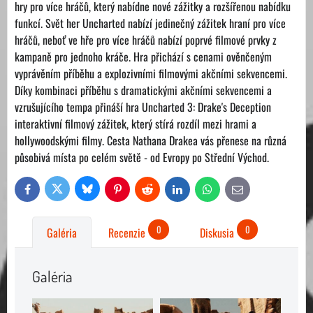
hry pro více hráčů, který nabídne nové zážitky a rozšířenou nabídku
funkcí. Svět her Uncharted nabízí jedinečný zážitek hraní pro více
hráčů, neboť ve hře pro více hráčů nabízí poprvé filmové prvky z
kampaně pro jednoho kráče. Hra přichází s cenami ověnčeným
vyprávěním příběhu a explozivními filmovými akčními sekvencemi.
Díky kombinaci příběhu s dramatickými akčními sekvencemi a
vzrušujícího tempa přináší hra Uncharted 3: Drake's Deception
interaktivní filmový zážitek, který stírá rozdíl mezi hrami a
hollywoodskými filmy. Cesta Nathana Drakea vás přenese na různá
působivá místa po celém světě - od Evropy po Střední Východ.
Bluesky
Twitter
Facebook
Pinterest
Reddit
LinkedIn
WhatsApp
E-
mail
0
0
Galéria
Recenzie
Diskusia
Galéria