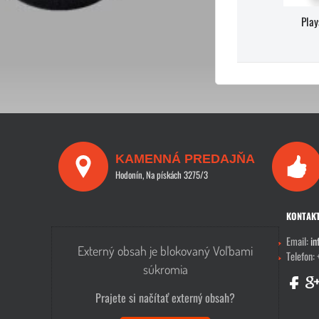
Play
KAMENNÁ PREDAJŇA
Hodonín, Na pískách 3275/3
KONTAK
Email:
in
Externý obsah je blokovaný Voľbami
Telefon:
súkromia
Prajete si načítať externý obsah?