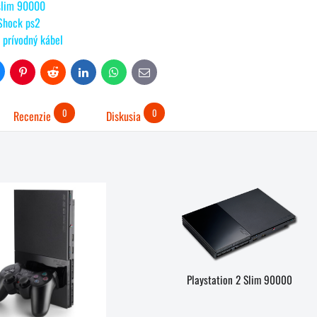
 slim 90000
Shock ps2
 prívodný kábel
uesky
Pinterest
Reddit
LinkedIn
WhatsApp
E-
mail
0
0
Recenzie
Diskusia
Playstation 2 Slim 90000