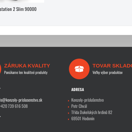
station 2 Slim 90000
ZÁRUKA KVALITY
TOVAR SKLAD
Ponúkame len kvalitné produkty
Veľky výber produktov
T
ADRESA
fo@konzoly-prislusenstvo.sk
Konzoly-príslušenstvo
 +420 739 616 508
Petr Chvál
Třída Dukelských hrdinů 82
69501 Hodonín