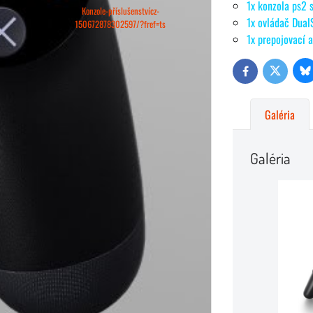
1x konzola ps2
Konzole-příslušenstvícz-
1x ovládač Dual
150672878302597/?fref=ts
1x prepojovací a
Bl
Twitter
Facebook
Galéria
Galéria