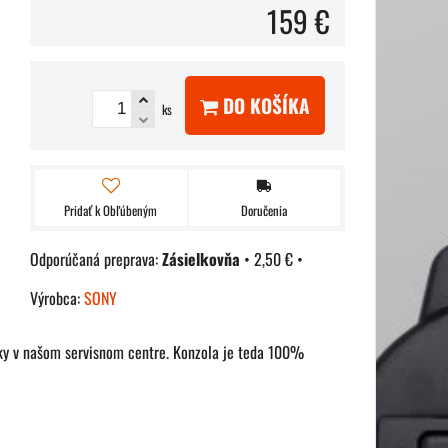
159 €
DO KOŠÍKA
ks
Pridať k Obľúbeným
Doručenia
Zásielkovňa
•
2,50 €
•
Výrobca:
SONY
uky v našom servisnom centre. Konzola je teda 100%