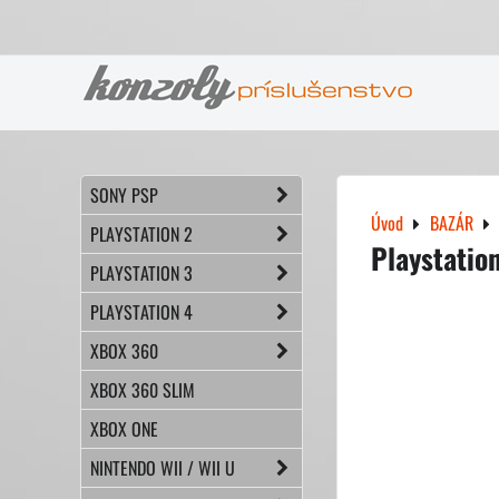
SONY PSP
Úvod
BAZÁR
PLAYSTATION 2
Playstatio
PLAYSTATION 3
PLAYSTATION 4
XBOX 360
XBOX 360 SLIM
XBOX ONE
NINTENDO WII / WII U