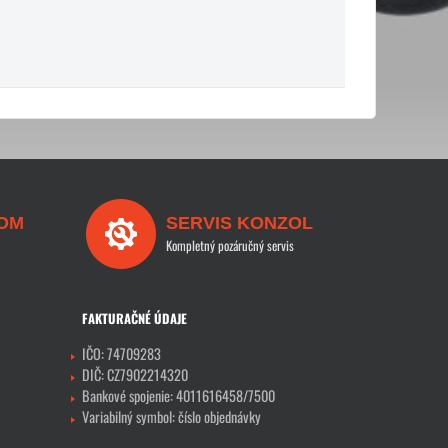
OM
SERVIS KONZOL
Kompletný pozáručný servis
FAKTURAČNÉ ÚDAJE
IČO: 74709283
DIČ: CZ7902214320
Bankové spojenie: 4011616458/7500
Variabilný symbol: číslo objednávky