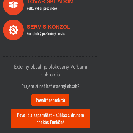
TOVAR SKLADOM
Veľky výber produktov
SERVIS KONZOL
Kompletný pozáručný servis
Externý obsah je blokovaný Voľbami
súkromia
Prajete si načítať externý obsah?
Povoliť tentokrát
Povoliť a zapamätať - súhlas s druhom
cookie: Funkčné