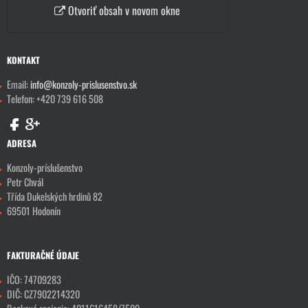
Otvoriť obsah v novom okne
KONTAKT
Email:
info@konzoly-prislusenstvo.sk
Telefon: +420 739 616 508
ADRESA
Konzoly-príslušenstvo
Petr Chvál
Třída Dukelských hrdinů 82
69501 Hodonín
FAKTURAČNÉ ÚDAJE
IČO: 74709283
DIČ: CZ7902214320