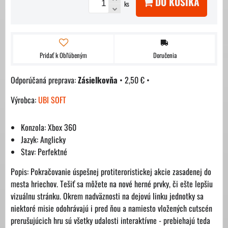
DO KOŠÍKA
ks
Pridať k Obľúbeným
Doručenia
Zásielkovňa
•
2,50 €
•
Výrobca:
UBI SOFT
Konzola: Xbox 360
Jazyk: Anglicky
Stav: Perfektné
Popis: Pokračovanie úspešnej protiteroristickej akcie zasadenej do
mesta hriechov. Tešiť sa môžete na nové herné prvky, či ešte lepšiu
vizuálnu stránku. Okrem nadväznosti na dejovú linku jednotky sa
niektoré misie odohrávajú i pred ňou a namiesto vložených cutscén
prerušujúcich hru sú všetky udalosti interaktívne - prebiehajú teda