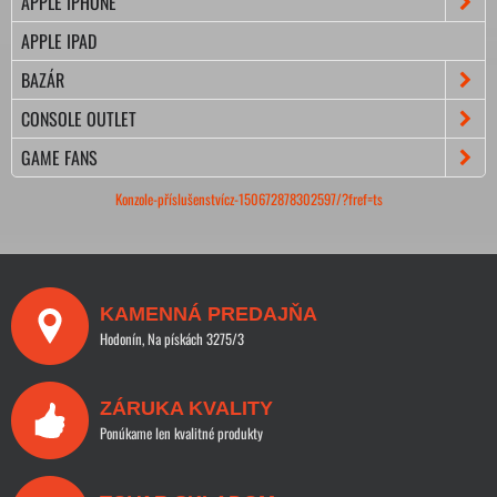
APPLE IPHONE
APPLE IPAD
BAZÁR
CONSOLE OUTLET
GAME FANS
Konzole-příslušenstvícz-150672878302597/?fref=ts
KAMENNÁ PREDAJŇA
Hodonín, Na pískách 3275/3
ZÁRUKA KVALITY
Ponúkame len kvalitné produkty