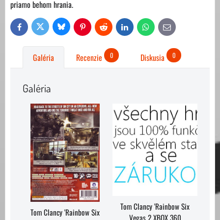
priamo behom hrania.
Bluesky
Twitter
Facebook
Pinterest
Reddit
LinkedIn
WhatsApp
E-
mail
0
0
Galéria
Recenzie
Diskusia
Galéria
Tom Clancy 'Rainbow Six
Tom Clancy 'Rainbow Six
Vegas 2 XBOX 360