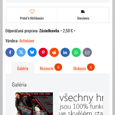
Pridať k Obľúbeným
Doručenia
Zásielkovňa
•
2,50 €
•
Výrobca:
Activision
Bluesky
Twitter
Facebook
Pinterest
Reddit
LinkedIn
WhatsApp
E-
mail
0
0
Galéria
Recenzie
Diskusia
Galéria