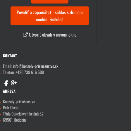
Povoliť a zapamätať - súhlas s druhom
cookie: Funkčné
Otvoriť obsah v novom okne
KONTAKT
Email:
info@konzoly-prislusenstvo.sk
Telefon: +420 739 616 508
ADRESA
Konzoly-príslušenstvo
Petr Chvál
Třída Dukelských hrdinů 82
69501 Hodonín