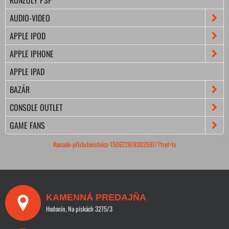
AUDIO-VIDEO
APPLE IPOD
APPLE IPHONE
APPLE IPAD
BAZÁR
CONSOLE OUTLET
GAME FANS
Konzole-příslušenstvícz-150672878302597/?fref=ts
KAMENNÁ PREDAJŇA
Hodonín, Na pískách 3275/3