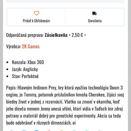
Pridať k Obľúbeným
Doručenia
Zásielkovňa
•
2,50 €
•
Výrobca:
2K Games
Konzola: Xbox 360
Jazyk: Anglicky
Stav: Perfektné
Popis: Hlavným hrdinom Prey, hry ktorá využíva technológiu Doom 3
enginu, je Tommy, potomok príslušníkov kmeňa Cherokee, žijúci svoj
biedny život v jednej z rezervácií. Všetko sa zmení v okamihu, keď
jeho dievča menom Jenny unesú ufóni, ktorí vidia v ľuďoch len zdroj
potravy a materiál dobrý pre genetické experimenty. Akcia sa teda
bude odohrávať v rôznych dimenziách, oi