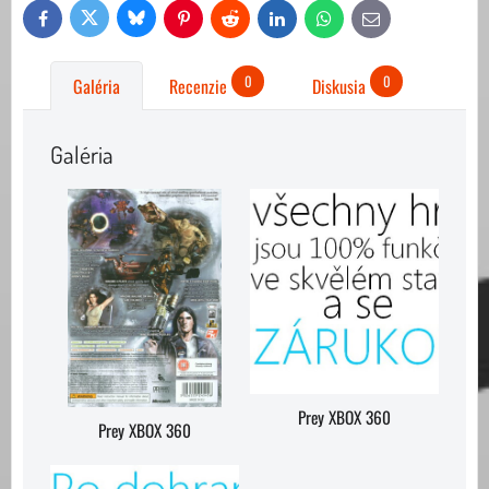
Bluesky
Twitter
Facebook
Pinterest
Reddit
LinkedIn
WhatsApp
E-
mail
0
0
Galéria
Recenzie
Diskusia
Galéria
Prey XBOX 360
Prey XBOX 360