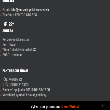
KONTAKT
Email:
info@konzoly-prislusenstvo.sk
Telefon: +420 739 616 508
ADRESA
Konzoly-príslušenstvo
Petr Chvál
Třída Dukelských hrdinů 82
69501 Hodonín
FAKTURAČNÉ ÚDAJE
IČO: 74709283
DIČ: CZ7902214320
Bankové spojenie: 4011616458/7500
Variabilný symbol: číslo objednávky
Vytvorené pomocou:
BiznisWeb.sk