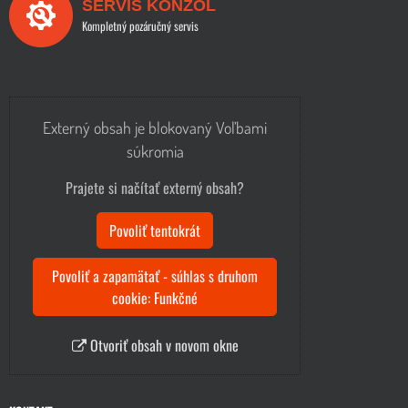
SERVIS KONZOL
Kompletný pozáručný servis
Externý obsah je blokovaný Voľbami
súkromia
Prajete si načítať externý obsah?
Povoliť tentokrát
Povoliť a zapamätať - súhlas s druhom
cookie: Funkčné
Otvoriť obsah v novom okne