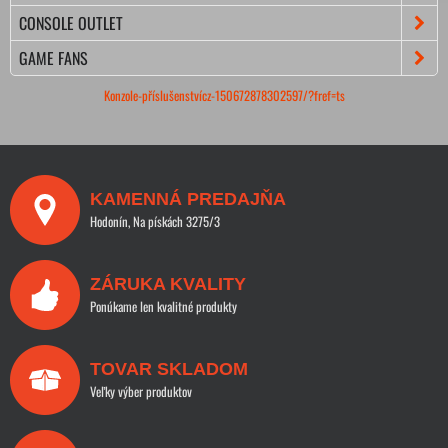
CONSOLE OUTLET
GAME FANS
Konzole-příslušenstvícz-150672878302597/?fref=ts
KAMENNÁ PREDAJŇA
Hodonín, Na pískách 3275/3
ZÁRUKA KVALITY
Ponúkame len kvalitné produkty
TOVAR SKLADOM
Veľky výber produktov