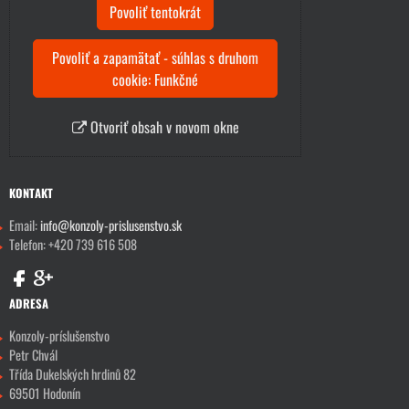
Povoliť tentokrát
Povoliť a zapamätať - súhlas s druhom
cookie: Funkčné
Otvoriť obsah v novom okne
KONTAKT
Email:
info@konzoly-prislusenstvo.sk
Telefon: +420 739 616 508
ADRESA
Konzoly-príslušenstvo
Petr Chvál
Třída Dukelských hrdinů 82
69501 Hodonín