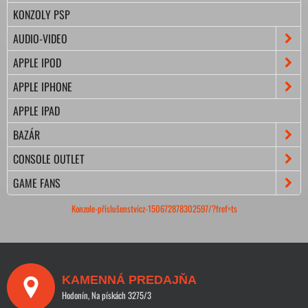
KONZOLY PSP
AUDIO-VIDEO
APPLE IPOD
APPLE IPHONE
APPLE IPAD
BAZÁR
CONSOLE OUTLET
GAME FANS
Konzole-příslušenstvícz-150672878302597/?fref=ts
KAMENNÁ PREDAJŇA
Hodonín, Na pískách 3275/3