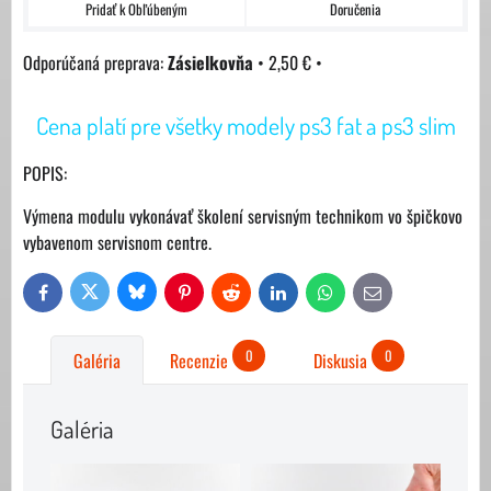
Pridať k Obľúbeným
Doručenia
Zásielkovňa
•
2,50 €
•
Cena platí pre všetky modely ps3 fat a ps3 slim
POPIS:
Výmena modulu vykonávať školení servisným technikom vo špičkovo
vybavenom servisnom centre.
Bluesky
Twitter
Facebook
Pinterest
Reddit
LinkedIn
WhatsApp
E-
mail
0
0
Galéria
Recenzie
Diskusia
Galéria