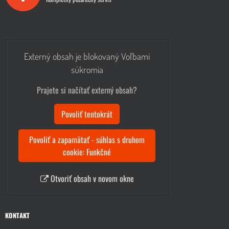
Externý obsah je blokovaný Voľbami
súkromia
Prajete si načítať externý obsah?
Povoliť tentokrát
Povoliť a zapamätať - súhlas s druhom
cookie: Funkčné
Otvoriť obsah v novom okne
KONTAKT