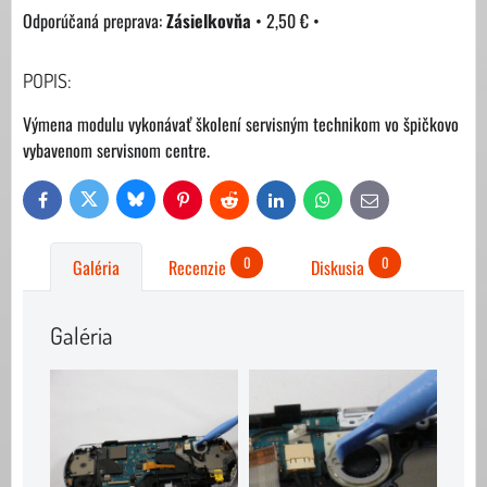
Zásielkovňa
•
2,50 €
•
POPIS:
Výmena modulu vykonávať školení servisným technikom vo špičkovo
vybavenom servisnom centre.
Bluesky
Twitter
Facebook
Pinterest
Reddit
LinkedIn
WhatsApp
E-
mail
0
0
Galéria
Recenzie
Diskusia
Galéria