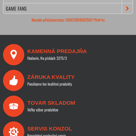
GAME FANS
Konzole-příslušenstvícz-150672878302597/?fref=ts
KAMENNÁ PREDAJŇA
Hodonín, Na pískách 3275/3
ZÁRUKA KVALITY
Ponúkame len kvalitné produkty
TOVAR SKLADOM
Veľky výber produktov
SERVIS KONZOL
Kompletný pozáručný servis