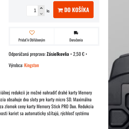
DO KOŠÍKA
ks
Pridať k Obľúbeným
Doručenia
Zásielkovňa
•
2,50 €
•
Výrobca:
Kingston
ciálnej redukcii je možné nahradiť drahé karty Memory
cia obsahuje dva sloty pre karty micro SD. Maximálna
B za zlomok ceny karty Memory Stick PRO Duo. Redukcia
kosti kariet sa automaticky sčítajú, rýchlosť systému