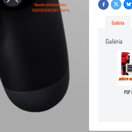
Konzole-příslušenstvícz-
Bl
Twitter
Facebook
150672878302597/?fref=ts
Galéria
Galéria
PSP 