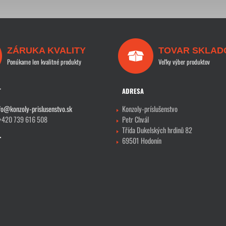
ZÁRUKA KVALITY
TOVAR SKLAD
Ponúkame len kvalitné produkty
Veľky výber produktov
T
ADRESA
fo@konzoly-prislusenstvo.sk
Konzoly-príslušenstvo
 +420 739 616 508
Petr Chvál
Třída Dukelských hrdinů 82
69501 Hodonín