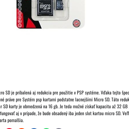
ro SD je pribalená aj redukcia pre použitie v PSP systéme. Vďaka tejto špe
né práve pre Systém psp kartami podstatne lacnejšími Micro SD. Táto reduk
cr SD karty je obmedzená na 16 gb. Je teda možné získať kapacitu až 32 G
fungovať aj v prípade, že bude obsadený iba jeden slot kartou micro SD. Veľ
arta pomalšia.