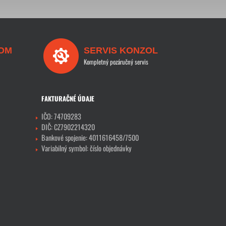
OM
SERVIS KONZOL
Kompletný pozáručný servis
FAKTURAČNÉ ÚDAJE
IČO: 74709283
DIČ: CZ7902214320
Bankové spojenie: 4011616458/7500
Variabilný symbol: číslo objednávky