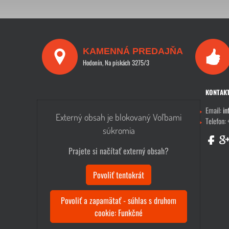
KAMENNÁ PREDAJŇA
Hodonín, Na pískách 3275/3
KONTAK
Email:
in
Externý obsah je blokovaný Voľbami
Telefon:
súkromia
Prajete si načítať externý obsah?
Povoliť tentokrát
Povoliť a zapamätať - súhlas s druhom
cookie: Funkčné