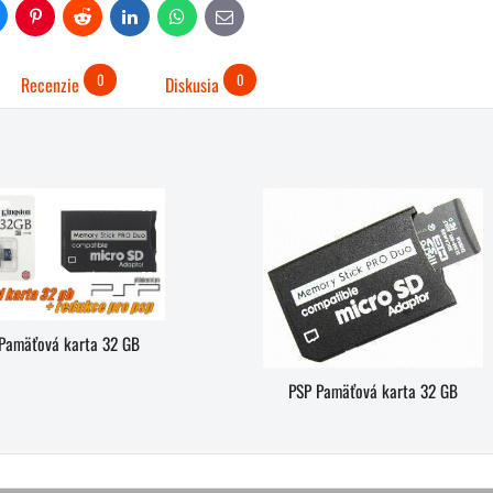
uesky
Pinterest
Reddit
LinkedIn
WhatsApp
E-
mail
0
0
Recenzie
Diskusia
Pamäťová karta 32 GB
PSP Pamäťová karta 32 GB