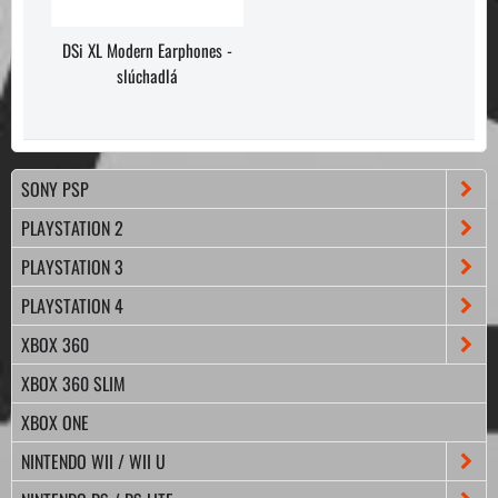
DSi XL Modern Earphones -
slúchadlá
SONY PSP
PLAYSTATION 2
PLAYSTATION 3
PLAYSTATION 4
XBOX 360
XBOX 360 SLIM
XBOX ONE
NINTENDO WII / WII U