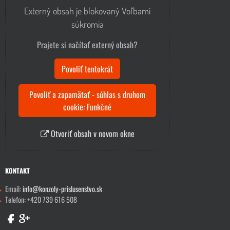
Externý obsah je blokovaný Voľbami
súkromia
Prajete si načítať externý obsah?
Povoliť tentokrát
Povoliť a zapamätať - súhlas s druhom
cookie: Funkčné
Otvoriť obsah v novom okne
KONTAKT
Email:
info@konzoly-prislusenstvo.sk
Telefon: +420 739 616 508