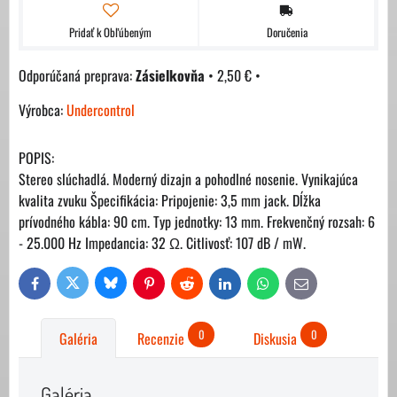
Pridať k Obľúbeným
Doručenia
Zásielkovňa
•
2,50 €
•
Výrobca:
Undercontrol
POPIS:
Stereo slúchadlá. Moderný dizajn a pohodlné nosenie. Vynikajúca
kvalita zvuku Špecifikácia: Pripojenie: 3,5 mm jack. Dĺžka
prívodného kábla: 90 cm. Typ jednotky: 13 mm. Frekvenčný rozsah: 6
- 25.000 Hz Impedancia: 32 Ω. Citlivosť: 107 dB / mW.
Bluesky
Twitter
Facebook
Pinterest
Reddit
LinkedIn
WhatsApp
E-
mail
0
0
Galéria
Recenzie
Diskusia
Galéria