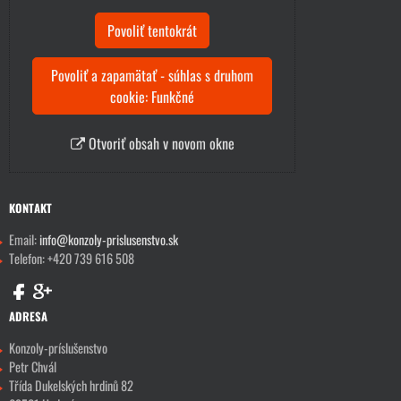
Povoliť tentokrát
Povoliť a zapamätať - súhlas s druhom
cookie: Funkčné
Otvoriť obsah v novom okne
KONTAKT
Email:
info@konzoly-prislusenstvo.sk
Telefon: +420 739 616 508
ADRESA
Konzoly-príslušenstvo
Petr Chvál
Třída Dukelských hrdinů 82