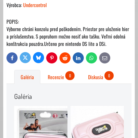
Výrobca:
Undercontrol
POPIS:
Výborne chráni konzolu pred poškodením. Priestor pre uloženie hier
a príslušenstva. S popruhom možno nosiť ako tašku. Veľmi odolná
konštrukcia pouzdra.Určeno pre nintendo DS lite a DSi.
Bluesky
Twitter
Facebook
Pinterest
Reddit
LinkedIn
WhatsApp
E-
mail
0
0
Galéria
Recenzie
Diskusia
Galéria