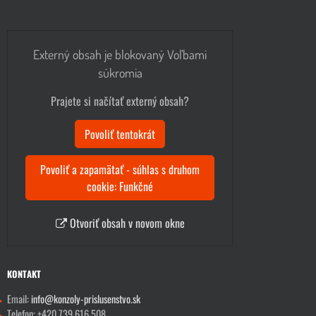
Externý obsah je blokovaný Voľbami
súkromia
Prajete si načítať externý obsah?
Povoliť tentokrát
Povoliť a zapamätať - súhlas s druhom
cookie: Funkčné
Otvoriť obsah v novom okne
KONTAKT
Email:
info@konzoly-prislusenstvo.sk
Telefon: +420 739 616 508