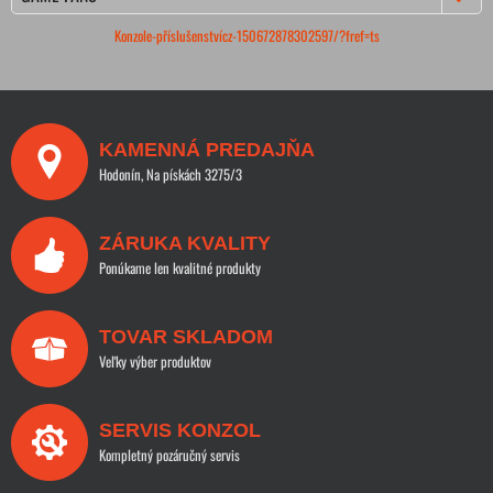
Konzole-příslušenstvícz-150672878302597/?fref=ts
KAMENNÁ PREDAJŇA
Hodonín, Na pískách 3275/3
ZÁRUKA KVALITY
Ponúkame len kvalitné produkty
TOVAR SKLADOM
Veľky výber produktov
SERVIS KONZOL
Kompletný pozáručný servis