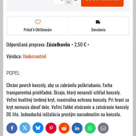
Pridať k Obľúbeným
Doručenia
Zásielkovňa
•
2,50 €
•
Výrobca:
Undercontrol
POPIS:
Chráni povrch konzoly, aby sa zabránilo poškriabaniu. Farba
transparentná priehľadná. Dizajn, ktorý nenaruší vzhľad konzoly.
Veľmi kvalitný tvrdený kryt, maximálna ochrana konzoly. Pri hraní sa
kryt nemusia dávať dole. Veľmi ľahké otváranie a zatváranie konzoly
DS lite. Jednoduchá inštalácia prostým nacvaknutím na konzolu.
Bluesky
Twitter
Facebook
Pinterest
Reddit
LinkedIn
WhatsApp
E-
mail