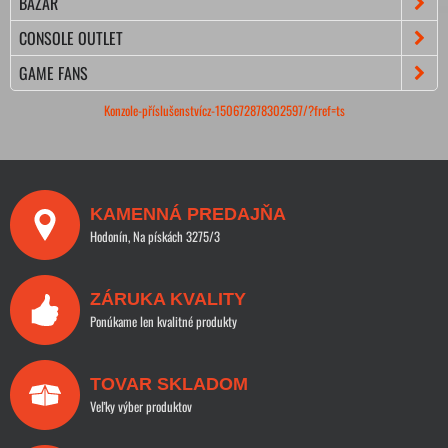
BAZÁR
CONSOLE OUTLET
GAME FANS
Konzole-příslušenstvícz-150672878302597/?fref=ts
KAMENNÁ PREDAJŇA
Hodonín, Na pískách 3275/3
ZÁRUKA KVALITY
Ponúkame len kvalitné produkty
TOVAR SKLADOM
Veľky výber produktov