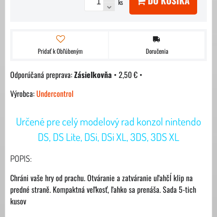
DO KOŠÍKA
ks
Pridať k Obľúbeným
Doručenia
Zásielkovňa
•
2,50 €
•
Výrobca:
Undercontrol
Určené pre celý modelový rad konzol nintendo
DS, DS Lite, DSi, DSi XL, 3DS, 3DS XL
POPIS:
Chráni vaše hry od prachu. Otváranie a zatváranie uľahčÍ klip na
predné straně. Kompaktná veľkosť, ľahko sa prenáša. Sada 5-tich
kusov