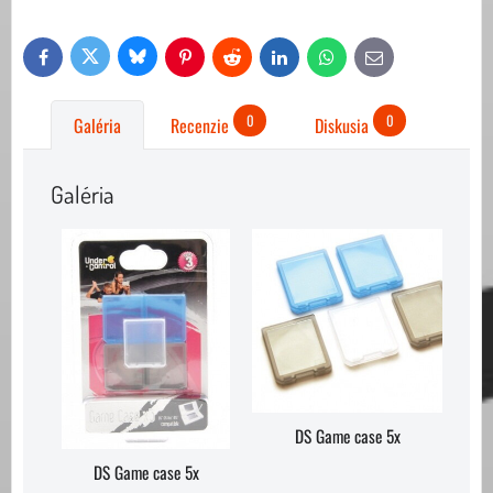
Bluesky
Twitter
Facebook
Pinterest
Reddit
LinkedIn
WhatsApp
E-
mail
0
0
Galéria
Recenzie
Diskusia
Galéria
DS Game case 5x
DS Game case 5x