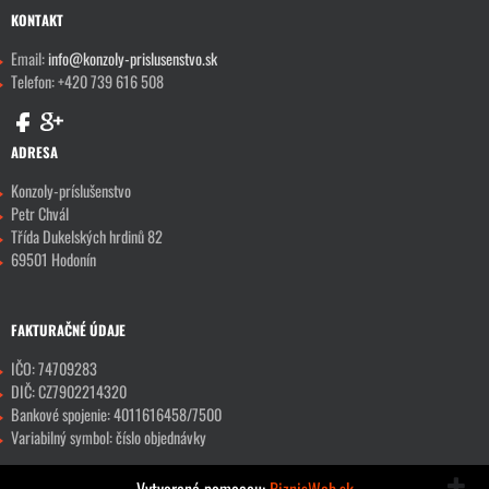
KONTAKT
Email:
info@konzoly-prislusenstvo.sk
Telefon: +420 739 616 508
ADRESA
Konzoly-príslušenstvo
Petr Chvál
Třída Dukelských hrdinů 82
69501 Hodonín
FAKTURAČNÉ ÚDAJE
IČO: 74709283
DIČ: CZ7902214320
Bankové spojenie: 4011616458/7500
Variabilný symbol: číslo objednávky