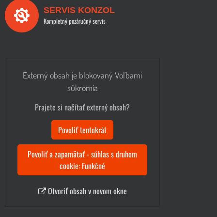
SERVIS KONZOL
Kompletný pozáručný servis
Externý obsah je blokovaný Voľbami
súkromia
Prajete si načítať externý obsah?
Povoliť tentokrát
Povoliť a zapamätať - súhlas s druhom
cookie: Funkčné
Otvoriť obsah v novom okne