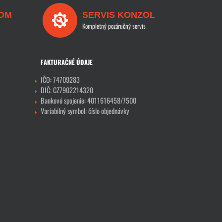
OM
SERVIS KONZOL
Kompletný pozáručný servis
FAKTURAČNÉ ÚDAJE
IČO: 74709283
DIČ: CZ7902214320
Bankové spojenie: 4011616458/7500
Variabilný symbol: číslo objednávky