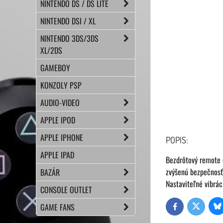
NINTENDO DS / DS LITE
NINTENDO DSI / XL
NINTENDO 3DS/3DS
XL/2DS
GAMEBOY
KONZOLY PSP
AUDIO-VIDEO
APPLE IPOD
APPLE IPHONE
POPIS:
APPLE IPAD
Bezdrôtový remote o
zvýšenú bezpečnosť 
BAZÁR
Nastaviteľné vibrác
CONSOLE OUTLET
GAME FANS
Bl
Twitter
Facebook