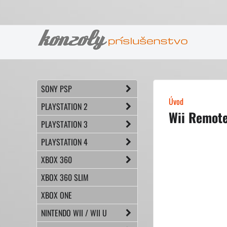
SONY PSP
Úvod
PLAYSTATION 2
Wii Remote
PLAYSTATION 3
PLAYSTATION 4
XBOX 360
XBOX 360 SLIM
XBOX ONE
NINTENDO WII / WII U