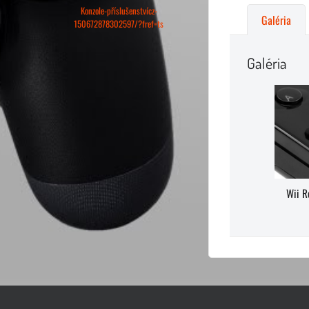
Konzole-příslušenstvícz-
Galéria
150672878302597/?fref=ts
Galéria
Wii R