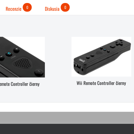
0
0
Recenzie
Diskusia
Wii Remote Controller čierny
emote Controller čierny