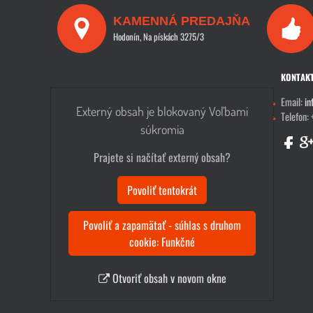
KAMENNÁ PREDAJŇA
Hodonín, Na pískách 3275/3
KONTAK
Email:
in
Externý obsah je blokovaný Voľbami
Telefon:
súkromia
Prajete si načítať externý obsah?
Povoliť tentokrát
Povoliť a zapamätať - súhlas s druhom
cookie: Funkčné
Otvoriť obsah v novom okne