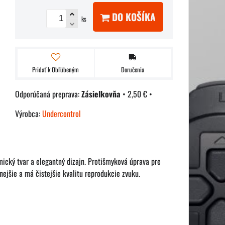
DO KOŠÍKA
ks
Pridať k Obľúbeným
Doručenia
Zásielkovňa
•
2,50 €
•
Výrobca:
Undercontrol
mický tvar a elegantný dizajn. Protišmyková úprava pre
nejšie a má čistejšie kvalitu reprodukcie zvuku.