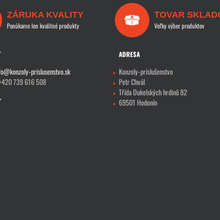
ZÁRUKA KVALITY
TOVAR SKLAD
Ponúkame len kvalitné produkty
Veľky výber produktov
T
ADRESA
fo@konzoly-prislusenstvo.sk
Konzoly-príslušenstvo
 +420 739 616 508
Petr Chvál
Třída Dukelských hrdinů 82
69501 Hodonín