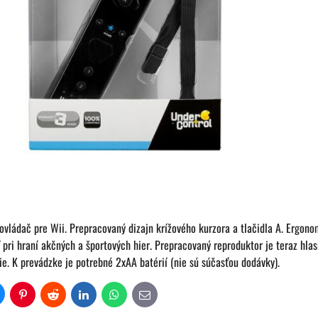
vládač pre Wii. Prepracovaný dizajn krížového kurzora a tlačidla A. Ergono
pri hraní akčných a športových hier. Prepracovaný reproduktor je teraz hlas
ie. K prevádzke je potrebné 2xAA batérií (nie sú súčasťou dodávky).
uesky
Pinterest
Reddit
LinkedIn
WhatsApp
E-
mail