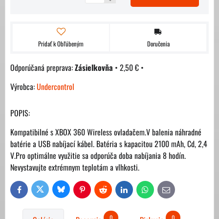
Pridať k Obľúbeným
Doručenia
Zásielkovňa
•
2,50 €
•
Výrobca:
Undercontrol
POPIS:
Kompatibilné s XBOX 360 Wireless ovladačem.V balenia náhradné
batérie a USB nabíjací kábel. Batéria s kapacitou 2100 mAh, Cd, 2,4
V.Pro optimálne využitie sa odporúča doba nabíjania 8 hodín.
Nevystavujte extrémnym teplotám a vlhkosti.
Bluesky
Twitter
Facebook
Pinterest
Reddit
LinkedIn
WhatsApp
E-
mail
0
0