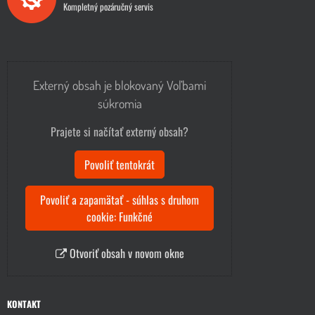
Kompletný pozáručný servis
Externý obsah je blokovaný Voľbami
súkromia
Prajete si načítať externý obsah?
Povoliť tentokrát
Povoliť a zapamätať - súhlas s druhom
cookie: Funkčné
Otvoriť obsah v novom okne
KONTAKT