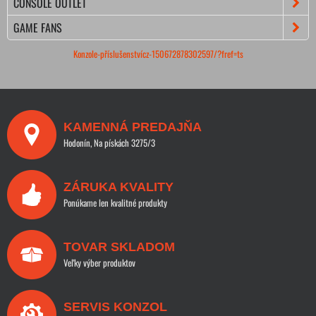
CONSOLE OUTLET
GAME FANS
Konzole-příslušenstvícz-150672878302597/?fref=ts
KAMENNÁ PREDAJŇA
Hodonín, Na pískách 3275/3
ZÁRUKA KVALITY
Ponúkame len kvalitné produkty
TOVAR SKLADOM
Veľky výber produktov
SERVIS KONZOL