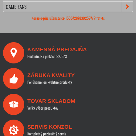
GAME FANS
Konzole-příslušenstvícz-150672878302597/?fref=ts
KAMENNÁ PREDAJŇA
Hodonín, Na pískách 3275/3
ZÁRUKA KVALITY
Ponúkame len kvalitné produkty
TOVAR SKLADOM
Veľky výber produktov
SERVIS KONZOL
Kompletný pozáručný servis