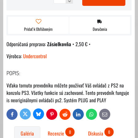
Pridať k Obľúbeným
Doručenia
Zásielkovňa
•
2,50 €
•
Výrobca:
Undercontrol
POPIS:
Vďaka tomuto prevodníku môžete používať Váš ovládač z PS2 na
konzolu PS3. Všetky funkcie sú zachované. Tento prevodník funguje
is neoriginálnymi ovládači ps2. Systém PLUG and PLAY
Bluesky
Twitter
Facebook
Pinterest
Reddit
LinkedIn
WhatsApp
E-
mail
0
0
Galéria
Recenzie
Diskusia