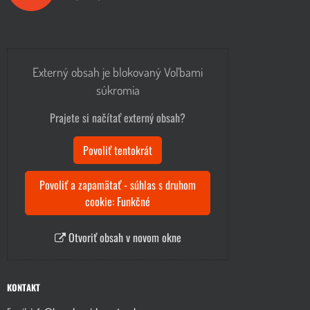
Externý obsah je blokovaný Voľbami
súkromia
Prajete si načítať externý obsah?
Povoliť tentokrát
Povoliť a zapamätať - súhlas s druhom
cookie: Funkčné
Otvoriť obsah v novom okne
KONTAKT