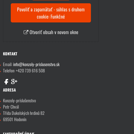
Povoliť a zapamätať - súhlas s druhom
cookie: Funkčné
Otvoriť obsah v novom okne
KONTAKT
Email:
info@konzoly-prislusenstvo.sk
Telefon: +420 739 616 508
ADRESA
Konzoly-príslušenstvo
Petr Chvál
Třída Dukelských hrdinů 82
69501 Hodonín