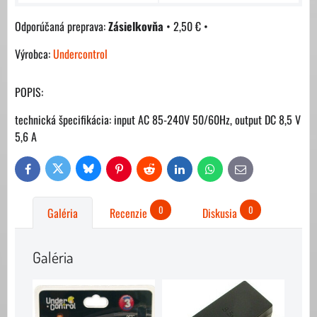
Zásielkovňa
•
2,50 €
•
Výrobca:
Undercontrol
POPIS:
technická špecifikácia: input AC 85-240V 50/60Hz, output DC 8,5 V
5,6 A
Bluesky
Twitter
Facebook
Pinterest
Reddit
LinkedIn
WhatsApp
E-
mail
0
0
Galéria
Recenzie
Diskusia
Galéria