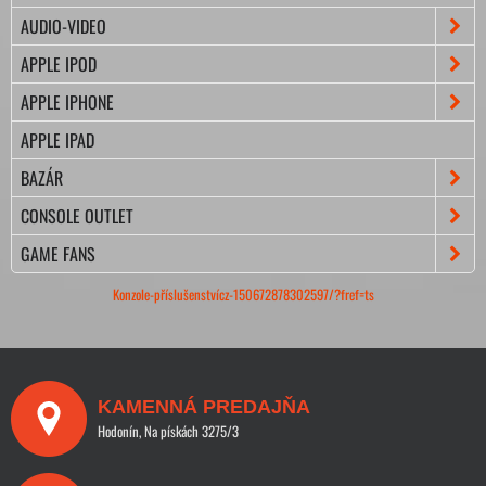
AUDIO-VIDEO
APPLE IPOD
APPLE IPHONE
APPLE IPAD
BAZÁR
CONSOLE OUTLET
GAME FANS
Konzole-příslušenstvícz-150672878302597/?fref=ts
KAMENNÁ PREDAJŇA
Hodonín, Na pískách 3275/3