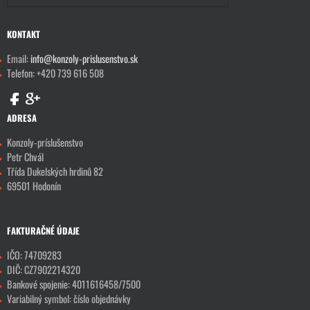
KONTAKT
Email:
info@konzoly-prislusenstvo.sk
Telefon: +420 739 616 508
ADRESA
Konzoly-príslušenstvo
Petr Chvál
Třída Dukelských hrdinů 82
69501 Hodonín
FAKTURAČNÉ ÚDAJE
IČO: 74709283
DIČ: CZ7902214320
Bankové spojenie: 4011616458/7500
Variabilný symbol: číslo objednávky