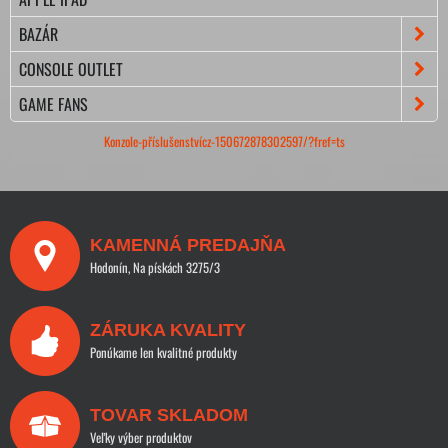
BAZÁR
CONSOLE OUTLET
GAME FANS
Konzole-příslušenstvícz-150672878302597/?fref=ts
KAMENNÁ PREDAJŇA
Hodonín, Na pískách 3275/3
ZÁRUKA KVALITY
Ponúkame len kvalitné produkty
TOVAR SKLADOM
Veľky výber produktov