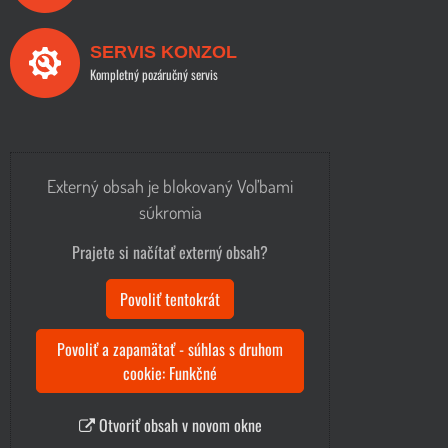
SERVIS KONZOL
Kompletný pozáručný servis
Externý obsah je blokovaný Voľbami
súkromia
Prajete si načítať externý obsah?
Povoliť tentokrát
Povoliť a zapamätať - súhlas s druhom
cookie: Funkčné
Otvoriť obsah v novom okne