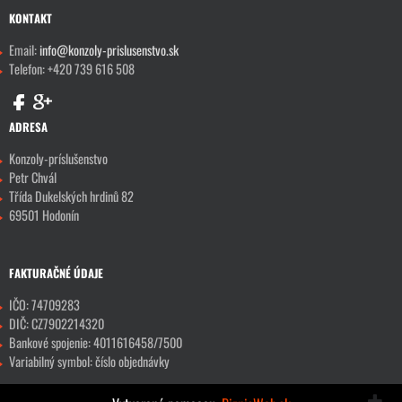
KONTAKT
Email:
info@konzoly-prislusenstvo.sk
Telefon: +420 739 616 508
ADRESA
Konzoly-príslušenstvo
Petr Chvál
Třída Dukelských hrdinů 82
69501 Hodonín
FAKTURAČNÉ ÚDAJE
IČO: 74709283
DIČ: CZ7902214320
Bankové spojenie: 4011616458/7500
Variabilný symbol: číslo objednávky