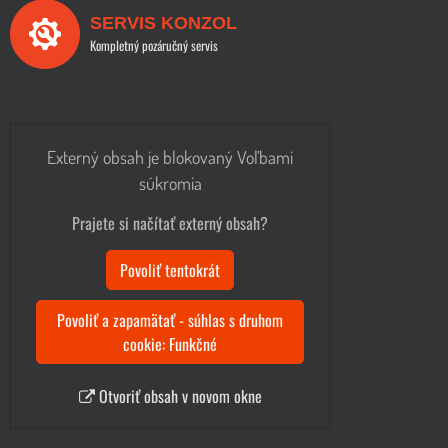
SERVIS KONZOL
Kompletný pozáručný servis
Externý obsah je blokovaný Voľbami
súkromia
Prajete si načítať externý obsah?
Povoliť tentokrát
Povoliť a zapamätať - súhlas s druhom
cookie: Funkčné
Otvoriť obsah v novom okne