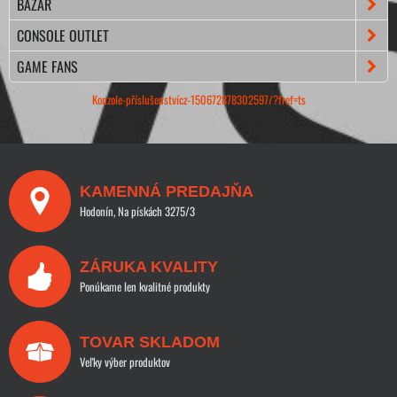
BAZÁR
CONSOLE OUTLET
GAME FANS
Konzole-příslušenstvícz-150672878302597/?fref=ts
KAMENNÁ PREDAJŇA
Hodonín, Na pískách 3275/3
ZÁRUKA KVALITY
Ponúkame len kvalitné produkty
TOVAR SKLADOM
Veľky výber produktov